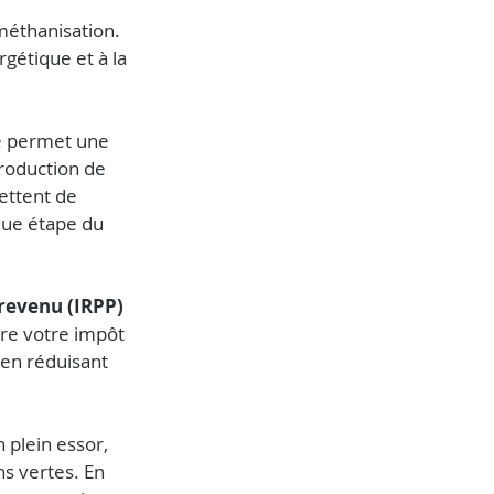
méthanisation. 
gétique et à la 
le permet une 
roduction de 
ettent de 
que étape du 
revenu (IRPP) 
re votre impôt 
en réduisant 
n plein essor, 
s vertes. En 