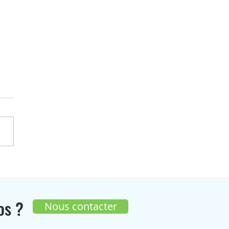
enGaz participera à
On Agit les 17 et 18 juin
os ?
Nous contacter