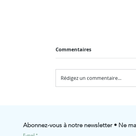
Commentaires
Rédigez un commentaire...
☀️ Fermeture estivale de
BioRenGaz ☀️
Abonnez-vous à notre newsletter • Ne ma
E-mail