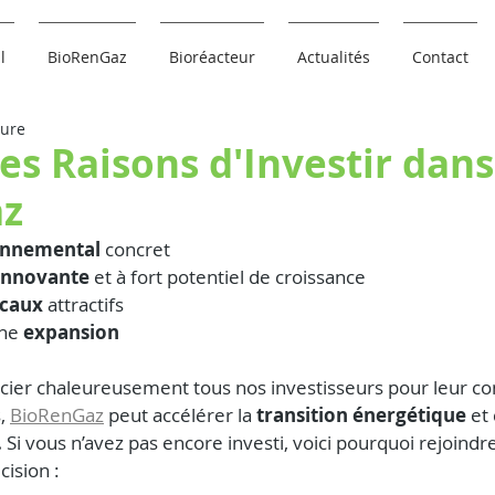
l
BioRenGaz
Bioréacteur
Actualités
Contact
ture
es Raisons d'Investir dans
az
onnemental
 concret
innovante
 et à fort potentiel de croissance
scaux
 attractifs
ne 
expansion
ier chaleureusement tous nos investisseurs pour leur con
, 
BioRenGaz
 peut accélérer la 
transition énergétique
 et
.
 Si vous n’avez pas encore investi, voici pourquoi rejoindr
cision :