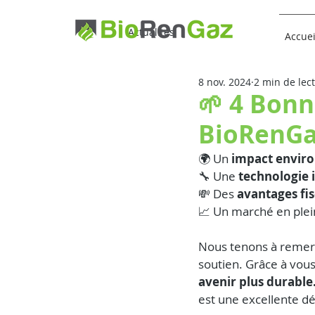
Actualités
Accuei
8 nov. 2024
2 min de lec
🌱 4 Bonn
BioRenG
🌍 Un 
impact envir
🔧 Une 
technologie 
💸 Des 
avantages fi
📈 Un marché en plei
Nous tenons à remerc
soutien. Grâce à vous
avenir plus durable
est une excellente dé