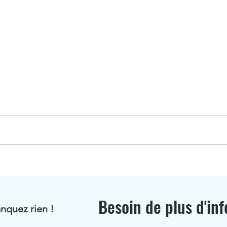
Jonathan Fritsch distingué
BioR
au classement Choiseul
Ici 
Alsace 2026
Besoin de plus d'inf
nquez rien !