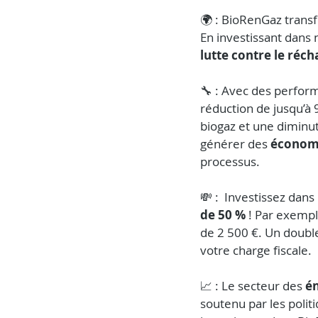
🌍 : BioRenGaz transf
En investissant dans n
lutte contre le réc
🔧 : Avec des perform
réduction de jusqu’à
biogaz et une diminu
générer des 
économi
processus.
💸 :  Investissez dan
de 50 %
 ! Par exemp
de 2 500 €. Un doubl
votre charge fiscale.
📈 : Le secteur des 
én
soutenu par les polit