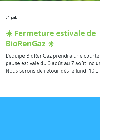
31 juil.
☀️ Fermeture estivale de
BioRenGaz ☀️
L'équipe BioRenGaz prendra une courte
pause estivale du 3 août au 7 août inclus.
Nous serons de retour dès le lundi 10
août, reposés et prêts à poursuivre nos
projets au service de la valorisation des
effluents et de la production de
biométhane. En attendant, nous vous
souhaitons à toutes et à tous un très bel
été et d'excellentes vacances ! 🌿 À très
bientôt, L'équipe BioRenGaz