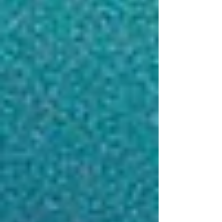
fiers d’annoncer que notre dirigeant,
Jonathan Fritsch, figure parmi les
personnalités sélectionnées dans le
classement Choiseul Alsace 2026. Chaque
année, l’Institut Choiseul met en lumière
les jeunes dirigeants qui participent
activement au dynamisme économique, à
l’innovation et au rayonnement des
territoires. Cette distinction valorise des
parcours entre