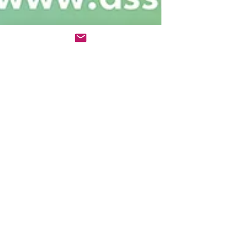
17 juin 2025
BioRenGaz invitée aux
Assises Européennes de
la Transition Énergétique
2025 à Strasbourg
[Juin, mois des solutions et des connexions