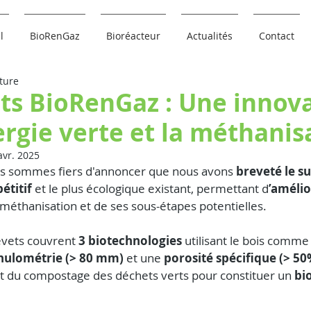
l
BioRenGaz
Bioréacteur
Actualités
Contact
ture
ts BioRenGaz : Une innov
ergie verte et la méthanis
avr. 2025
us sommes fiers d'annoncer que nous avons 
breveté le s
étitif
 et le plus écologique existant, permettant d
’amélio
a méthanisation et de ses sous-étapes potentielles.
evets couvrent 
3 biotechnologies
 utilisant le bois comme
nulométrie (> 80 mm)
 et une 
porosité spécifique (> 50
it du compostage des déchets verts pour constituer un 
bio