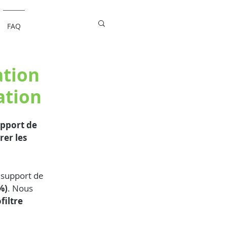
FAQ
ation
ation
upport de 
rer les 
 support de 
%)
. Nous 
filtre 