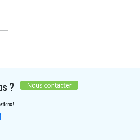
enGaz participera à
On Agit les 17 et 18 juin
os ?
Nous contacter
stions !
+33 (0) 9 70 26 55 98