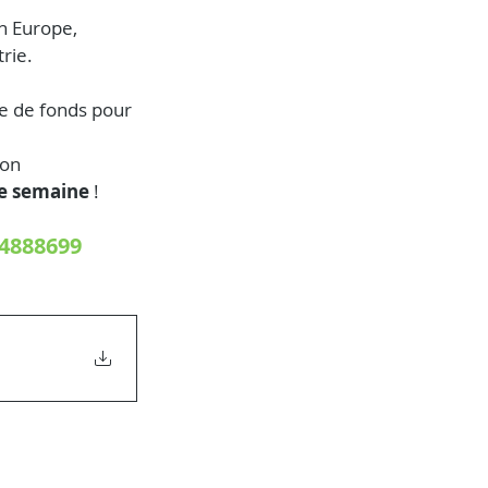
n Europe, 
rie.
e de fonds pour 
ion 
de semaine
 !
4888699