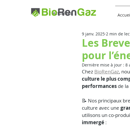
Actualités
Accuei
9 janv. 2025
2 min de lec
Les Breve
pour l’én
Dernière mise à jour :
8 
Chez 
BioRenGaz
, no
culture le plus comp
performances
 de l
📝 Nos principaux br
culture avec une 
gra
utilisons un co-produ
immergé 
: