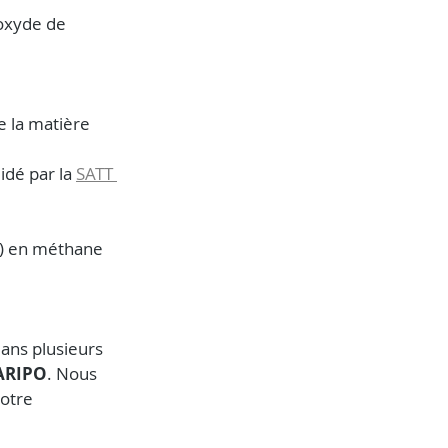
oxyde de 
 la matière 
lidé par la 
SATT 
₂) en méthane 
ans plusieurs 
 ARIPO
. Nous 
otre 