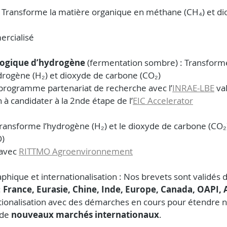
: Transforme la matière organique en méthane (CH₄) et di
rcialisé
logique d’hydrogène
 (fermentation sombre) : Transforme
rogène (H₂) et dioxyde de carbone (CO₂)
 programme partenariat de recherche avec l’
INRAE-LBE
 va
on à candidater à la 2nde étape de l’
EIC Accelerator
 Transforme l’hydrogène (H₂) et le dioxyde de carbone (CO
O)
avec 
RITTMO Agroenvironnement
hique et internationalisation : Nos brevets sont validés d
 
France, Eurasie, Chine, Inde, Europe, Canada, OAPI,
ationalisation avec des démarches en cours pour étendre n
de 
nouveaux marchés internationaux
.