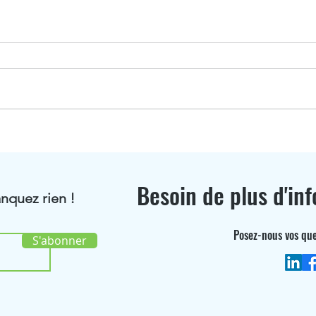
Jonathan Fritsch distingué
BioR
au classement Choiseul
Ici 
Alsace 2026
Besoin de plus d'inf
nquez rien !
Posez-nous vos que
S'abonner