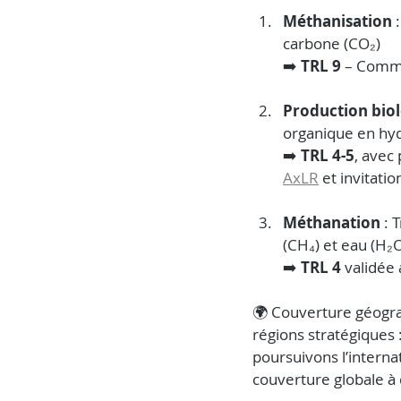
Méthanisation
 
carbone (CO₂)
➡️ 
TRL 9 
– Comme
Production bio
organique en hyd
➡️ 
TRL 4-5
, avec
AxLR
 et invitati
Méthanation
 :
(CH₄) et eau (H₂
➡️ 
TRL 4
 validée 
🌍 Couverture géograp
régions stratégiques :
poursuivons l’intern
couverture globale à 