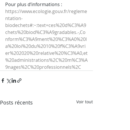
Pour plus d’informations :
https://www.ecologie.gouv.fr/regleme
ntation-
biodechets#:~:text=ces%20d%C3%A9
chets%20biod%C3%A9gradables.-,Co
nform%C3%A9ment%20%C3%A0%20l
a%20loi%20du%2010%20f%C3%A9vri
er%202020%20relative%20%C3%A0,et
%20administrations%2C%20m%C3%A
9nages%2C%20professionnels%2C
Posts récents
Voir tout