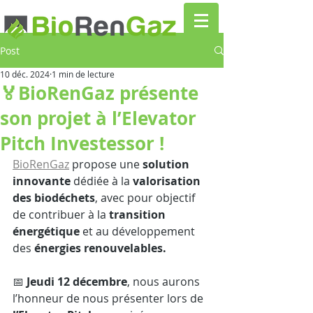
Post
10 déc. 2024
1 min de lecture
🏅BioRenGaz présente
son projet à l’Elevator
Pitch Investessor !
BioRenGaz
 propose une 
solution 
innovante
 dédiée à la 
valorisation 
des biodéchets
, avec pour objectif 
de contribuer à la 
transition 
énergétique
 et au développement 
des
 énergies renouvelables.
📅
 Jeudi 12 décembre
, nous aurons 
l’honneur de nous présenter lors de 