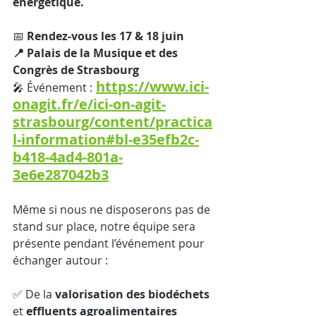
énergétique. 
📅 
Rendez-vous les 17 & 18 juin
📍 Palais de la Musique et des 
Congrès de Strasbourg
https://www.ici-
🎤 Événement :
onagit.fr/e/ici-on-agit-
strasbourg/content/practica
l-information#bl-e35efb2c-
b418-4ad4-801a-
3e6e287042b3
Même si nous ne disposerons pas de 
stand sur place, notre équipe sera 
présente pendant l’événement pour 
échanger autour :
✅ De la 
valorisation des biodéchets
et 
effluents agroalimentaires