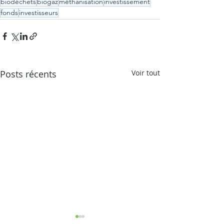
biodéchets
biogaz
méthanisation
investissement
fonds
investisseurs
Posts récents
Voir tout