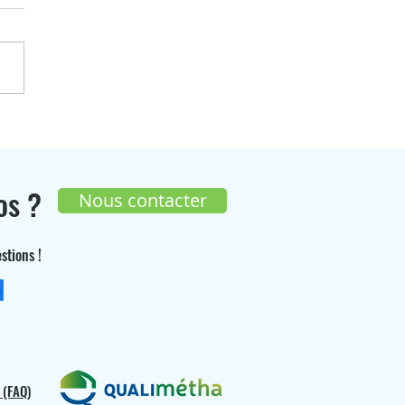
enGaz participera à
On Agit les 17 et 18 juin
os ?
Nous contacter
stions !
+33 (0) 9 70 26 55 98
 (FAQ)