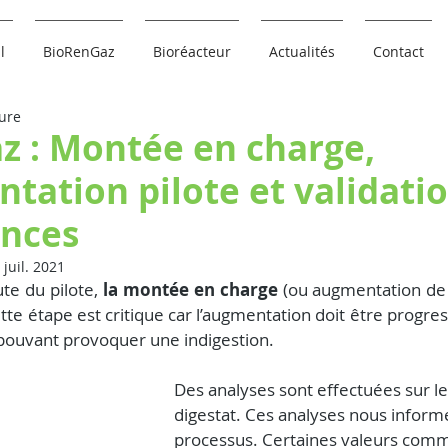
l
BioRenGaz
Bioréacteur
Actualités
Contact
ture
z : Montée en charge,
tation pilote et validati
nces
 juil. 2021
te du pilote, 
la montée en charge
 (ou augmentation de l
te étape est critique car l’augmentation doit être progressi
pouvant provoquer une indigestion.
Des analyses sont effectuées sur le 
digestat. Ces analyses nous informe
processus. Certaines valeurs comme