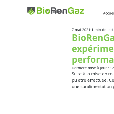
Actualités
Accuei
7 mai 2021
1 min de lec
BioRenGa
expérimen
performa
Dernière mise à jour :
12
Suite à la mise en rou
pu être effectuée. Cet
une suralimentation 