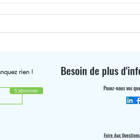
Jonathan Fritsch distingué
BioR
au classement Choiseul
Ici 
Alsace 2026
Besoin de plus d'inf
nquez rien !
Posez-nous vos que
S'abonner
Foire Aux Questions