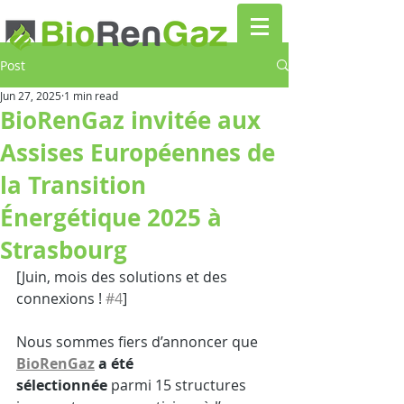
Post
Jun 27, 2025
1 min read
BioRenGaz invitée aux
Assises Européennes de
la Transition
Énergétique 2025 à
Strasbourg
[Juin, mois des solutions et des 
connexions ! 
#4
]
Nous sommes fiers d’annoncer que 
BioRenGaz
 a été 
sélectionnée
 parmi 15 structures 