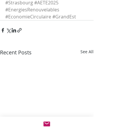
#Strasbourg
#AETE2025
#EnergiesRenouvelables
#EconomieCirculaire
#GrandEst
Recent Posts
See All