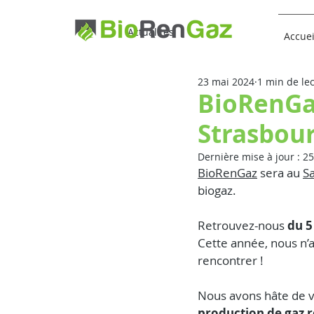
Actualités
Accuei
23 mai 2024
1 min de le
BioRenGaz
Strasbour
Dernière mise à jour :
25
BioRenGaz
 sera au 
S
biogaz.
Retrouvez-nous 
du 5
Cette année, nous n’
rencontrer !
Nous avons hâte de v
production de gaz r