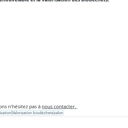
ons n'hésitez pas à 
nous contacter. 
sation
Valorisation biodéchets
salon