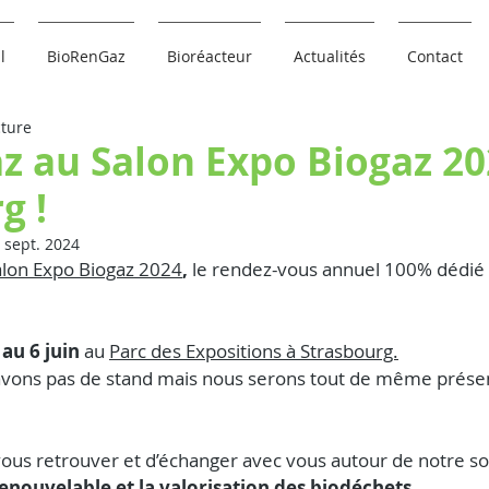
l
BioRenGaz
Bioréacteur
Actualités
Contact
cture
 au Salon Expo Biogaz 20
g !
 sept. 2024
alon Expo Biogaz 2024
,
 le rendez-vous annuel 100% dédié à 
 au 6 juin 
au 
Parc des Expositions à Strasbourg.
avons pas de stand mais nous serons tout de même prése
ous retrouver et d’échanger avec vous autour de notre so
enouvelable et la valorisation des biodéchets.