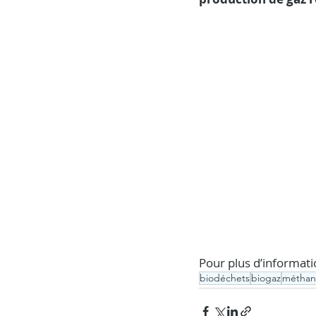
Pour plus d’informati
biodéchets
biogaz
méthani