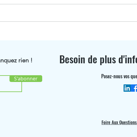
Jonathan Fritsch distingué
BioR
au classement Choiseul
Ici 
Alsace 2026
Besoin de plus d'inf
nquez rien !
Posez-nous vos que
S'abonner
Foire Aux Questions