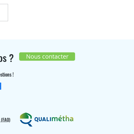
enGaz participera à
On Agit les 17 et 18 juin
os ?
Nous contacter
stions !
+33 (0) 9 70 26 55 98
 (FAQ)